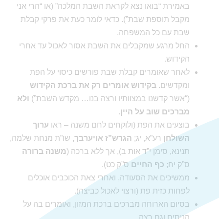
באמירת “בואו נצא לקראת השבת המלכה” (או “הרי אני
מקבל תוספת שבת”). כדאי לומר כעת את פרקי קבלת
שבת עם כל המשפחה.
החל מרגע שמקבלים את השבת אסור לאכול עד אחרי
הקידוש.
לאחר שאומרים קבלת שבת פורשים כיסוי על הפת
ומקדשים.
בקידוש אומרים רק את ברכת הקידוש
(“אשר קדשנו במצוותיו ורצה בנו… מקדש השבת”)
ולא
מברכים שוב על היין
.
בוצעים את הפת (ולוקחים לחם משנה – ראו
ערוך
השולחן
רע”א, יג;
הגרש”ז אויערבך,
שו”ת מנחת שלמה,
תנינא, סימן י”ד אות ב), אך ללא ברכה (
משנה ברורה
ס”ק יח;
כף החיים
ס”ק כט).
ממשיכים את הסעודה, ואחרי צאת הכוכבים אוכלים
לפחות כזית פת (ורצוי לאכול כביצה).
בסיום הארוחה מברכים ברכת המזון, ואומרים בה על
הניסים וגם רצה.