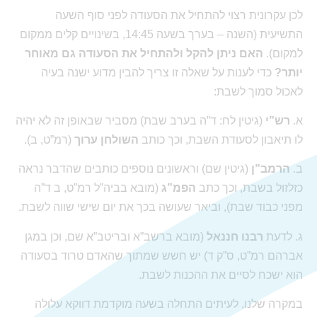
לכן עקרונית רצוי להתחיל את הסעודה לפני סוף השעה
התשיעית (השנה – בערך בשעה 14:45, בשינויים קלים ממקום
למקום).
האם ניתן להקל ולהתחיל את הסעודה גם מאוחר
יותר?
כדי לענות על שאלה זו צריך להבין מדוע ישנה בעיה
לאכול סמוך לשבת:
א.
רש”י
(גיטין לח: ד”ה בערב שבת) מסביר שבאופן זה לא יהיה
לו תיאבון לסעודת השבת, וכך כותב
השולחן ערוך
(רמ”ט, ב).
ב.
הרמב”ן
(גיטין שם) וראשונים נוספים כותבים שהדבר נראה
כזלזול בשבת, וכך כתב
הפמ”ג
(מובא בביה”ל רמ”ט, ב ד”ה
מפני כבוד שבת), וביאר שעושה בכך את יום שישי שווה לשבת.
ג. לדעת
רבנו חננאל
(מובא ברשב”א ובריטב”א שם, וכן במגן
אברהם רמ”ט, ס”ק ד) יש חשש שמתוך שהאדם טרוד בסעודה
הוא ישכח לסיים את ההכנות לשבת.
במקרה שלנו, לעיתים התחלה בשעה מוקדמת דווקא עלולה