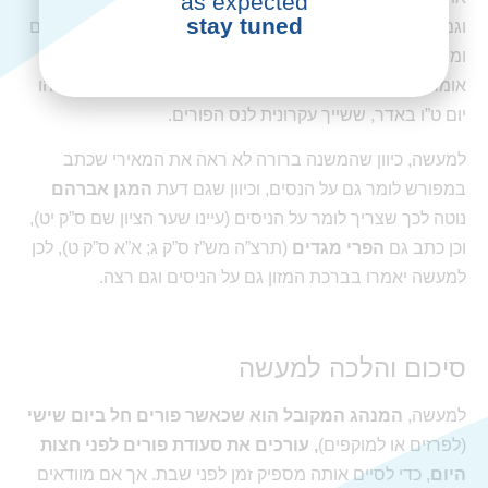
as expected
stay tuned
וגם רצה, ואין בכך סתירה כיוון שאומרים תחילה את על הניסים
ומתייחסים בכך לחלק הראשון של הסעודה, ורק אחר כך
אומרים רצה ומתייחסים לחלק השני של הסעודה, ובנוסף, זהו
יום ט”ו באדר, ששייך עקרונית לנס הפורים.
למעשה, כיוון שהמשנה ברורה לא ראה את המאירי שכתב
במפורש לומר גם על הנסים, וכיוון שגם דעת
המגן אברהם
נוטה לכך שצריך לומר על הניסים (עיינו שער הציון שם ס”ק יט),
וכן כתב גם
הפרי מגדים
(תרצ”ה מש”ז ס”ק ג; א”א ס”ק ט), לכן
למעשה יאמרו בברכת המזון גם על הניסים וגם רצה.
סיכום והלכה למעשה
למעשה,
המנהג המקובל הוא שכאשר פורים חל ביום שישי
(לפרזים או למוקפים)
, עורכים את סעודת פורים לפני חצות
היום
, כדי לסיים אותה מספיק זמן לפני שבת. אך אם מוודאים