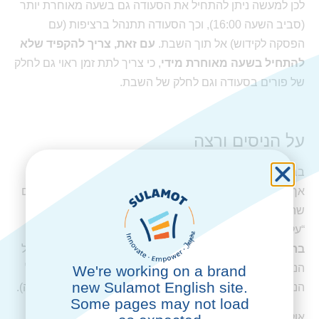
לכן למעשה ניתן להתחיל את הסעודה גם בשעה מאוחרת יותר
(סביב השעה 16:00), וכך הסעודה תתנהל ברציפות (עם
הפסקה לקידוש) אל תוך השבת.
עם זאת, צריך להקפיד שלא
להתחיל בשעה מאוחרת מידי
, כי צריך לתת זמן ראוי גם לחלק
של פורים בסעודה וגם לחלק של השבת.
על הניסים ורצה
בברכת המזון בוודאי צריך לומר “רצה”, כיוון שזו סעודת שבת.
אך האם אומרים גם “על הניסים”? הראשונים נחלקו לגבי אדם
שהמשיך את סעודתו במוצאי פורים, אם יאמר בברכת המזון
“על הניסים” (ראו פורים – הלכה ממקורה, עמ’ 270).
המשנה
ברורה
(תרצ”ה ס”ק טו) כותב בשם
החיי אדם
שלא להזכיר על
הניסים, כדי שלא יהיה כתרתי דסתרי (וכיוון שמי שלא אמר על
We're working on a brand
new Sulamot English site.
הניסים לא חוזר ואילו מי שלא אמר רצה – חוזר, יאמר רק רצה).
Some pages may not load
אולם
המאירי
(שם) כותב במפורש שמזכירים גם על הניסים