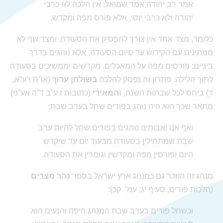
אמר רב יהודה אמר שמואל: אין הלכה לא כרבי
יהודה ולא כרבי יוסי, אלא פורס מפה ומקדש.
כלומר, מצד אחד אין צורך להפסיק את הסעודה, ומצד שני לא
ממתינים עם הקידוש עד סיום הסעודה, אלא נוהגים בדרך
ביניים: פורסים מפה על המאכלים, מקדשים וממשיכים בסעודה
לתוך הלילה. פתרון זה נפסק להלכה
בשולחן ערוך
(או”ח רע”א,
ד) ביחס לכל שבתות השנה,
והמאירי
(כתובות ז ע”ב ד”ה אע”פ)
מתאר שכך הוא היה נוהג בפורים שחל בערב שבת:
ואף אנו ואבותינו נוהגים בפורים שחל להיות ערב
שבת שמתחילין בסעודה מבעוד יום עד שיקדש
היום ופורסין מפה ומקדשין וגומרין את הסעודה.
מנהג זה הוזכר גם כמנהג ארץ ישראל בספר
נהר מצרים
(הלכות פורים, סעיף יג; עמ’ קכ):
וכשחל פורים בערב שבת המנהג היפה והנעים הוא