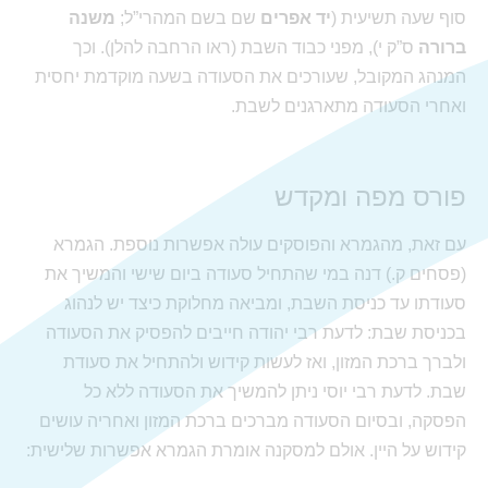
סוף שעה תשיעית (
יד אפרים
שם בשם המהרי”ל;
משנה
ברורה
ס”ק י), מפני כבוד השבת (ראו הרחבה להלן). וכך
המנהג המקובל, שעורכים את הסעודה בשעה מוקדמת יחסית
ואחרי הסעודה מתארגנים לשבת.
פורס מפה ומקדש
עם זאת, מהגמרא והפוסקים עולה אפשרות נוספת. הגמרא
(פסחים ק.) דנה במי שהתחיל סעודה ביום שישי והמשיך את
סעודתו עד כניסת השבת, ומביאה מחלוקת כיצד יש לנהוג
בכניסת שבת: לדעת רבי יהודה חייבים להפסיק את הסעודה
ולברך ברכת המזון, ואז לעשות קידוש ולהתחיל את סעודת
שבת. לדעת רבי יוסי ניתן להמשיך את הסעודה ללא כל
הפסקה, ובסיום הסעודה מברכים ברכת המזון ואחריה עושים
קידוש על היין. אולם למסקנה אומרת הגמרא אפשרות שלישית: