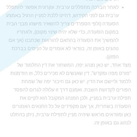
לאחר הברכה מתפללים ערבית. עקרונית אפשר להתפלל
ערבית גם לפני הקידוש, דהיינו ללכת למניין הרגיל באמצע
הסעודה (ולפי הספרדים צריך להשאיר מישהו מבני הבית
במקום הסעודה, כדי שלא יהיה שינוי מקום), ולאחריו
להמשיך את הסעודה בהתאם להוראות שכתבנו (אך אם
נוהגים באופן זה, בוודאי לא אומרים על הניסים בברכת
המזון).
מצד אחד, יש כאן מנהג יפה, המשחזר את דין התלמוד של
“פורס מפה ומקדש”, דין שאנשים לא מכירים כלל, וזו הזדמנות
ללמוד וליישם את הדין. יש כאן גם חיבור יפה של שמחת
הפורים לקדושת השבת. ואמנם דרך זו עלולה לגרום להפסד
תפילת ערבית במניין, ולכן המנהג המקובל הוא לקיים את
הסעודה בשחרית, אך אם מקפידים על כל התנאים האמורים
כאן ומוודאים מראש שיהיה מניין לתפילת ערבית, ניתן בהחלט
לנהוג גם באופן זה.