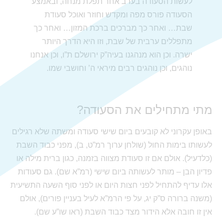
לעשות הסעודה בערב אחר תפלת מנחה, ובאמצע
הסעודה פורס מפה ומקדש וחוזר ואוכל סעודת
שבת… ואחר כך מברכים ברכת המזון… ואחר כך
מתפללים ערבית של שבת, וזו היא הדרך היותר
ישרה. וכן הוא מנהגנו בעיה”ק ירושלם ת”ו, וכן אנחנו
נוהגים, וכן נוהגים רבים מיראי ה’ וחושבי שמו.
מתי מתחילים את הסעודה?
באופן עקרוני לא קובעים ביום שישי סעודה ומשתה שלא רגילים
לעשותו בימות החול (שולחן ערוך רמ”ט, ב), מפני כבוד השבת
(כלדעיל). אולם אם זו סעודת מצווה בזמנה, כגון ברית מילה או
פדיון הבן – מותר לעשותה ביום שישי (רמ”א שם). גם סעודות
אלו עדיף להתחיל לפני חצות היום או לפני סוף השעה התשיעית
(משנה ברורה ס”ק יג, על פי הרמ”א לעיל בעניין פורים), אולם
אין זו חובה אלא הידור מצד כבוד השבת (ראו שו”ע שם).