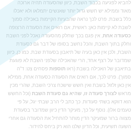
להביא לפגיעה בכבוד השבת, כיוון שהסעודה תהיה ארוכה
מאוד וממילא יש חשש גדול יותר שאנשים יתמלאו ולא יאכלו
כלל בשבת. פרט לכך נראה שהבעיות הקיימות באכילה סמוך
לשבת לא קיימות כאן: ראשית, אם רואים את הסעודה הרצופה
כסעודה אחת
, אין פגם בכך שחלק מהסעודה נאכל לפני השבת
וחלק בתוך השבת, והכל נחשב בסופו של דבר גם כסעודת
השבת, ולכן אין כאן בעיה של תיאבון בסעודת שבת. כמו כן, כיוון
שמדובר על רצף אחד, הרי שהאכילה שלפני השבת לא פוגעת
בתיאבון של האכילה בשבת (ראו
תוספות
פסחים צט: ד”ה
סמוך). פרט לכך, אם רואים את הסעודה כסעודה אחת, ממילא
אין כאן זלזול בשבת ואין חשש שישכח צרכי השבת, שהרי מכין
מראש
לצורך סעודה זו, שהיא גם סעודת השבת
(וכל החשש
הוא דווקא בשתי סעודות. כך כתב לי הרב שבתי יגל, על פי
טעמים אלו). נוסף על כך, מעיקר הדין כיוון שמדובר בסעודת
מצווה ברור שמעיקר הדין מותר להתחיל את הסעודה גם אחרי
השעה תשיעית, וכל הדיון שלנו הוא רק ביחס להידור.