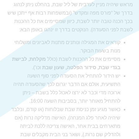
מראש שיהיה מניין לערבית של ליל שבת, בהחלט ניתן לנהוג
בדרך של “פורס מפה ומקדש” (ובמשפחות רבות אף ייתכן שיש
בכך הכנה טובה יותר לשבת, כיוון שמסיימים את כל ההכנות
לשבת לפני הסעודה). הנוקטים בדרך זו ינהגו באופן הבא:
קוראים את המגילה ונותנים מתנות לאביונים ומשלוחי
מנות בשעות הבוקר.
מסיימים את כל ההכנות לשבת (כולל
מקלחת, לבישת
בגדי שבת, סידור הפלטה, שעון שבת
וכו’).
יש הידור להתחיל את הסעודה לפני סוף השעה
התשיעית, אולם אם הדבר יגרום לכך שהסעודה תהיה
ארוכה מדי וכבר לא ירצו לאכול כלל בשבת – ניתן
להתחיל מאוחר יותר, בסביבות השעה 16:00.
כאשר מגיע זמן כניסת שבת שבלוחות (או קודם, ובלבד
שיהיה לאחר פלג המנחה), האישה מדליקה נרות (אם
מתארחים בבית אחר, האישה צריכה ללכת לביתהּ
ולהדליק שם נרות.), ושאר בני הבית מקבלים שבת