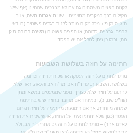
לקנות חפצים משמחים גם אם לא מברכים שהחיינו (אף שיש
מקילים בכך במקרים מסוימים –
שו”ת אגרות משה
, או”ח,
ח”ג, סימן פ’). מכל מקום מותר לקנות בגדים פשוטים (בוודאי
לבנים, גרביים וכדומה) או חפצים פשוטים (
משנה ברורה
ס”ק
מה), וכמו כן ניתן להקל אם יש הפסד.
חתימה על חוזה בשלושת השבועות
מותר לחתום על חוזה העסקה או שכירות דירה וכדומה
בשלושת השבועות, עד ר”ח אב. מר”ח אב והלאה, ראוי שלא
לחתום על חוזה שלא לצורך, מפני שממעטים במשא ומתן
(
שו”ע
שם, ב), ובמיוחד אם מדובר בחוזה שיש בחתימתו
שמחה מיוחדת. אך אם הימנעות מחתימה על חוזה תגרום
הפסד (כגון שלא יחתמו איתו על החוזה, או שישכירו את הדירה
לאדם אחר) – מותר לחתום על חוזה גם אחרי ר”ח אב, ולא
צריך לחשוש ממזל רע וכדומה (ראו
משנ”ב
שם ס”ק יא).