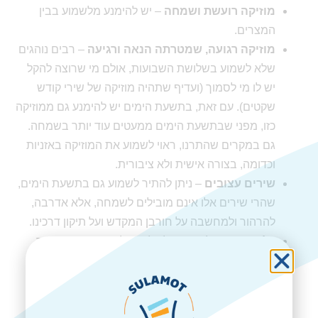
מוזיקה רועשת ושמחה
– יש להימנע מלשמוע בבין
המצרים.
מוזיקה רגועה, שמטרתה הנאה ורגיעה
– רבים נוהגים
שלא לשמוע בשלושת השבועות, אולם מי שרוצה להקל
יש לו מי לסמוך (ועדיף שתהיה מוזיקה של שירי קודש
שקטים). עם זאת, בתשעת הימים יש להימנע גם ממוזיקה
כזו, מפני שבתשעת הימים ממעטים עוד יותר בשמחה.
גם במקרים שהתרנו, ראוי לשמוע את המוזיקה באזניות
וכדומה, בצורה אישית ולא ציבורית.
שירים עצובים
– ניתן להתיר לשמוע גם בתשעת הימים,
שהרי שירים אלו אינם מובילים לשמחה, אלא אדרבה,
להרהור ולמחשבה על חורבן המקדש ועל תיקון דרכינו.
כלי נגינה –
כל האמור לעיל הוא לגבי שמיעת מוזיקה
ממכשיר אלקטרוני, אולם לגבי כלי נגינה יש להימנע
לגמרי (וניתן להקל רק לצורך לימוד או פרנסה, אם כי
בתשעת הימים ראוי להחמיר גם בכך).