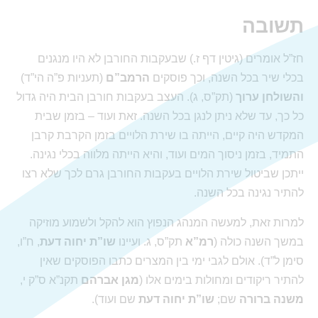
תשובה
חז”ל אומרים (גיטין דף ז.) שבעקבות החורבן לא היו מנגנים
בכלי שיר בכל השנה, וכך פוסקים
הרמב”ם
(תעניות פ”ה הי”ד)
והשולחן ערוך
(תק”ס, ג). העצב בעקבות חורבן הבית היה גדול
כל כך, עד שלא ניתן לנגן בכל השנה. זאת ועוד – בזמן שבית
המקדש היה קיים, הייתה בו שירת הלויים בזמן הקרבת קרבן
התמיד, בזמן ניסוך המים ועוד, והיא הייתה מלווה בכלי נגינה.
ייתכן שביטול שירת הלויים בעקבות החורבן גרם לכך שלא רצו
להתיר נגינה בכל השנה.
למרות זאת, למעשה המנהג הנפוץ הוא להקל ולשמוע מוזיקה
במשך השנה כולה (
רמ”א
תק”ס, ג. ועיינו
שו”ת יחוה דעת
, ח”ו,
סימן ל”ד). אולם לגבי ימי בין המצרים כתבו הפוסקים שאין
להתיר ריקודים ומחולות בימים אלו (
מגן אברהם
תקנ”א ס”ק י,
משנה ברורה
שם;
שו”ת יחוה דעת
שם ועוד).