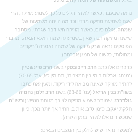
בגלל
המשמעות של המוזיקה בימינו.
נראה שבעבר, כאשר לא היו רגילים כל כך לשמוע מוזיקה, הרי
שגם לשמיעת מוזיקה מרדיו וכדומה הייתה משמעות של
שמחה.
אולם כיום, כאשר מוזיקה היא דבר שגרתי, מסתבר
שישנה מוזיקה רבה שאין בשמיעתה שמחה אלא
הנאה
, ומדברי
הפוסקים נראה שרק מוזיקה של שמחה נאסרה (“ריקודים
ומחולות”, כלשונו של המגן אברהם).
כדברים אלו כתב
הרב דייכובסקי
בשם
הרב פיינשטיין
(‘מנהגי אבלות בימי בין המצרים’, תחומין כא, עמ’ 70-65),
להתיר מוזיקה שאינה מביאה לידי ריקוד. ומעין זאת כתבו
בשו”ת בנין אריאל
(עמ’ 63-66) בשם
הרב זלמן נחמיה
גולדברג
, שמותר לשמוע מוזיקה לצורך מנוחת הנפש (
ובשו”ת
חלקת יעקב
, סימן ס”ב, אות ב, התיר אף יותר מכך, כיוון
שמכשירים אלו לא היו בזמן הגזרה).
למעשה נראה שיש לחלק בין המצבים הבאים: