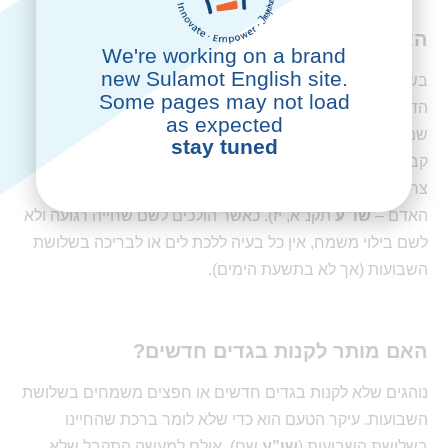
האם מותר ללכת לים?
We're working on a brand
new Sulamot English site.
בשלושת השבועות אין איסור להתרחץ, ואם כן אין איסור מצד
Some pages may not load
הדין בהליכה לים או לברכה. אולם יש לשקול שני גורמים: 1.
as expected
שמחה (ולכן תלוי הדבר האם הולכים לרחצה, או שמא הולכת
stay tuned
קבוצה של חברים לבילוי משמח וכדומה). 2. סכנה (כלומר,
צריך לדאוג שלא יהיה סיכון מיוחד החורג ממצבו הרגיל של
האדם –
שו”ע
תקנ”א, יז). כאשר הולכים לשם שחייה רגועה ולא
לשם בילוי משמח, אין כל בעיה ללכת לים או לבריכה בשלושת
השבועות (אך לא בתשעת הימים).
האם מותר לקנות בגדים חדשים?
נוהגים שלא לקנות בגדים חדשים או חפצים משמחים בשלושת
השבועות. עיקר הטעם הוא כדי שלא לומר ברכת שהחיינו
בשלושת השבועות (
שו”ע
שם), אולם למעשה התקבל שלא