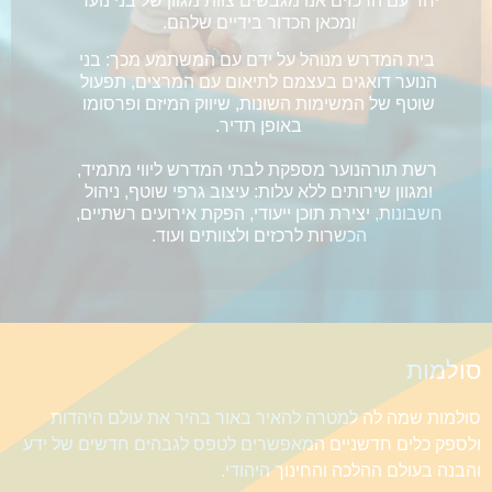
יחד עם הרכזים אנו מגבשים צוות מגוון של בני נוער
ומכאן הכדור בידיים שלהם.
בית המדרש מנוהל על ידם עם המשתמע מכך: בני
הנוער דואגים בעצמם לתיאום עם המרצים, תפעול
שוטף של המשימות השונות, שיווק המיזם ופרסומו
באופן תדיר.
רשת תורהנוער מספקת לבתי המדרש ליווי מתמיד,
ומגוון שירותים ללא עלות: עיצוב גרפי שוטף, ניהול
חשבונות, יצירת תוכן ייעודי, הפקת אירועים רשתיים,
הכשרות לרכזים ולצוותים ועוד.
סולמות
סולמות שמה לה למטרה להאיר באור בהיר את עולם היהדות
ולספק כלים חדשניים המאפשרים לטפס לגבהים חדשים של ידע
והבנה בעולם ההלכה והחינוך היהודי.