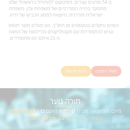
ב-54 סרטים קצרים, הסיטקום “להתחיל בראשית” שלנו
מתמקד בחייה המודרניים של משפחת עדן, משפחה
ישראלית מודרנית, היוצאת למסע הכביש של חייה.
כשהם נתקלים בטקסטים מן התנ”ך, הם מגלים מקור תוסס
ונגיש להתמודדות עם הקונפליקטים והדילמות של המאה
ה-21 איתם הם מתמודדים.
לאתר הסדרה
סרטון לדוגמה
תורה נוער
מיזם תורהנוער מבית סולמות הוקם כדי
לבנות קומה
נוספת ביחס של בני הנוער לתורה