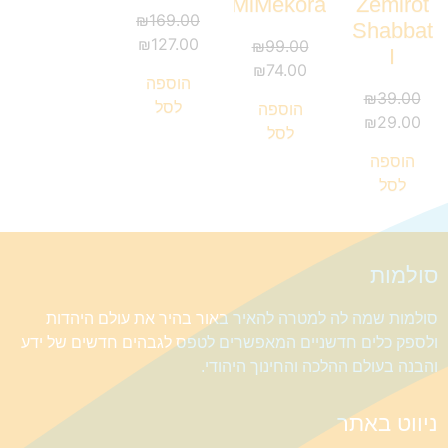
MiMekora
Zemirot
₪
169.00
Shabbat
₪
127.00
₪
99.00
I
₪
74.00
הוספה
₪
39.00
לסל
הוספה
₪
29.00
לסל
הוספה
לסל
סולמות
סולמות שמה לה למטרה להאיר באור בהיר את עולם היהדות
ולספק כלים חדשניים המאפשרים לטפס לגבהים חדשים של ידע
והבנה בעולם ההלכה והחינוך היהודי.
ניווט באתר