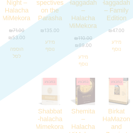
Night –
Perspectives
Haggadah
Haggadah
Halacha
on the
–
– Family
MiMekora
Parasha
Halacha
Edition
MiMekora
₪
71.00
₪
135.00
₪
47.00
₪
53.00
₪
110.00
מידע
מידע
₪
89.00
נוסף
נוסף
הוספה
לסל
מידע
נוסף
במבצע
במבצע
במבצע
Shabbat
Shemita
Birkat
-halacha
–
HaMazon
Mimekora
Halacha
and