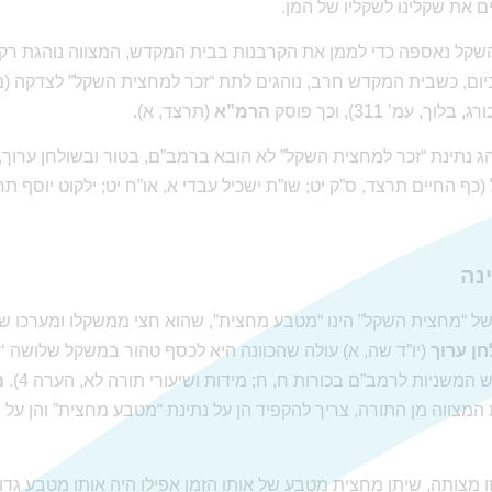
ים את שקלינו לשקליו של המן.
השקל נאספה כדי לממן את הקרבנות בבית המקדש, המצווה נוהגת רק
יום, כשבית המקדש חרב, נוהגים לתת “זכר למחצית השקל” לצדקה (מ
, עמ’ 311), וכך פוסק
הרמ”א
(תרצד, א).
ג נתינת “זכר למחצית השקל” לא הובא ברמב”ם, בטור ובשולחן ערוך,
ף החיים תרצד, ס”ק יט; שו”ת ישכיל עבדי א, או”ח יט; ילקוט יוסף ת
נה
של “מחצית השקל” הינו “מטבע מחצית”, שהוא חצי ממשקלו ומערכו ש
ן ערוך
וש המשניות לרמב”ם בכורות ח, ח; מידות ושיעורי תורה לא, הערה 4).
ה
 המצווה מן התורה, צריך להקפיד הן על נתינת “מטבע מחצית” והן על
 מצותה, שיתן מחצית מטבע של אותו הזמן אפילו היה אותו מטבע גדול