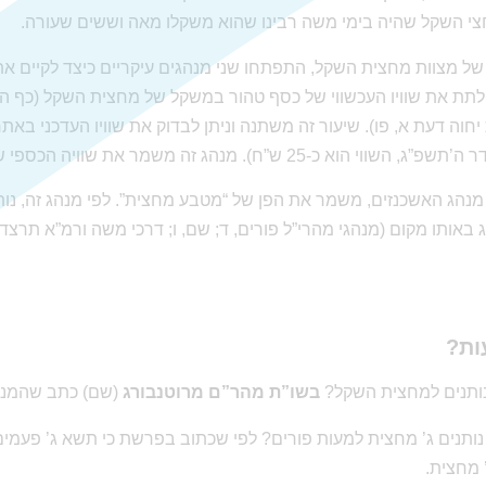
י השקל שהיה בימי משה רבינו שהוא משקלו מאה וששים שעורה.
 של מצוות מחצית השקל, התפתחו שני מנהגים עיקריים כיצד לקיים א
תת את שוויו העכשווי של כסף טהור במשקל של מחצית השקל (כף החי
יחוה דעת א, פו). שיעור זה משתנה וניתן לבדוק את שוויו העדכני באת
כ-25 ש”ח). מנהג זה משמר את שוויה הכספי של מחצית השקל המקורית.
מנהג האשכנזים, משמר את הפן של “מטבע מחצית”. לפי מנהג זה, נות
אותו מקום (מנהגי מהרי”ל פורים, ד; שם, ו; דרכי משה ורמ”א תרצד, א
ות?
ותנים למחצית השקל?
בשו”ת מהר”ם מרוטנבורג
(שם) כתב שהמנה
נותנים ג’ מחצית למעות פורים? לפי שכתוב בפרשת כי תשא ג’ פעמי
’ מחצית.