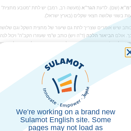
מ”א
(שם). לדעת
הגר”א
(מעשה רב, רמב) יש לתת “מטבע מחצית” א
ת בשווי שלושה חצאי שקלים (בארץ ישראל).
ותב שיש אומרים שצריך לתת גם שיעור של מחצית השקל וגם שלושה
ך. אולם
הביאור הלכה
(ד”ה ויש) כותב ש”מי שעוזרו הקב”ה” ויכול לנהוג 
תורה לא, ה). כיוון שבמדינת ישראל יש כיום מטבע של חצי שקל, והשוו
ן זה ולתת הן שלושה מטבעות של חצי שקל והן סכום השווה לעשרה ג
ור אשתו). אולם מצד הדין די לתת שלושה מטבעות של חצי שקל.
ות? בשו”ת ציץ אליעזר
(יג, עב) כתב שמעיקר הדין לא צריך לתת דו
ם השווה לשקל וחצי. לכן, מי שבני ביתו מרובים וקשה לו למצוא מספי
ול לתת סכום השווה לשלושה חצאי שקלים עבור כל אחד. אך כאשר הד
של חצי שקל, ולא סכום השווה לשקל וחצי.
וסף
(חזון עובדיה עמ’ קג) כותב שלאור טעמו של המהר”ם מרוטנבורג, 
We're working on a brand new
שקל” באופן שיורכב משלושה מטבעות (אם כי לפי הרב עובדיה יוסף ל
Sulamot English site. Some
 שלושה מטבעות כלשהם).
pages may not load as