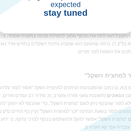
expected
stay tuned
?
 סופרים
(שם) נכתב שהמנהג הוא לתת “זכר למחצית השקל” לפני שב
המקובל הוא לתת את הכסף סמוך לתפילת מנחה בתענית אסתר, וכך
ה
(ס”ק ד). נראה שהטעם הוא שמנהג נתינת השקלים בחודש אדר נועד 
ותנים את המעות לפני פורים.
ר למחצית השקל”
(כא, ג) כתוב שהמטבעות הניתנים למחצית השקל “אסור לומר עליהם
בו
הגאונים
(תשובות גאוני מזרח ומערב, מ; סידור רב עמרם פורים, 
לא לומר שהכסף ניתן לשם “מחצית השקל”, כדי שהכסף לא יהפוך להקד
נוהגים לומר בשעת הנתינה “זכר למחצית השקל” (עיין כף החיים ס”ק כ
 “מחצית השקל” אפשר להקל ולהשתמש בכסף לצרכי צדקה, כי ידוע ש
 עובדיה עמ’ קא הערה ז).