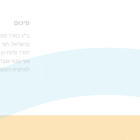
סיכום
בי”ג באדר סמו
להדר ולתת הן 
ואף עַבוּר עוּ
למחצית השקל”