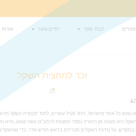
ספרים
לבתי ספר
ילדים ונוער
אודות
זכר למחצית השקל
ג
טוו כל אחד מישראל, החל מגיל עשרים, לתת “מַחֲצִית הַשֶּׁקֶל תְּרוּמָה
שקל היא מצווה מן התורה (ספר המצוות לרמב”ם עשה קעא), והיא נוע
 במקדש. על נתינת השקלים מכריזים בראש חודש אדר, כדי שהשקלים