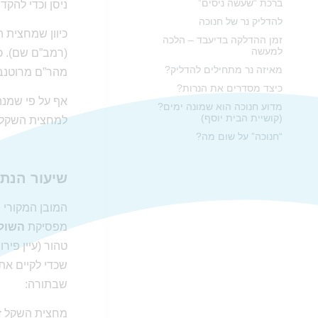
ברכת “שעשה ניסים”
ניסן וכדי להקד
להדליק נר של חנוכה
כיוון שמחצית 
זמן ההדלקה בדיעבד – הלכה
למעשה
(רמב”ם שם). כ
מאיזה נר מתחילים להדליק?
מהר”ם מרוטנבורג, בלוך
כיצד מסדרים את הנרות?
אף על פי שמנה
מדוע חנוכה הוא שמונה ימים?
(קושיית הבית יוסף)
למחצית השקל (כ
“חנוכה” על שום מה?
שיעור הנתי
המובן המקורי 
מפסיקת
השולח
טהור (עיין פיר
שכדי לקיים את
שבתורה:
מחצית השקל זו