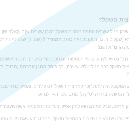
חצית השקל?
מגיל עשרים נותנים מחצית השקל: “מִבֶּן עֶשְׂרִים שָׁנָה וָמָעְלָה יִתֵּן תּ
א
(שקלים א, ג). בעקבות זאת כותב
המהרי”ל
(שם, ד) שגם נתינת “ז
סק
הרמ”א
(שם).
מב”ם
(שקלים א, ז; ועיין תוספות יום טוב שקלים א, ד) ורוב הראשונים (
ית השקל כבר מגיל שלוש עשרה, וכך פוסק
המגן אברהם
(תרצד, ס”ק
.
המקובל היה לתת “זכר למחצית השקל” גם לילדים, ואפילו כנגד עוברים,
).
המשנה ברורה
(ס”ק ה) כותב שכך ראוי לנהוג:
ק מדינא, אבל המנהג הוא ליתן אפילו בעד בניו הקטנים ואשה מעוברת
 פי שהנשים לא היו חייבות במחצית השקל, המנהג הוא שגם נשים נותנ