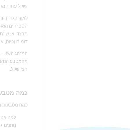
שוקל פחות מחצ
לאור הגדרה זו
הספרדים הוא ל
תרצד, א; שו”ת 
דומים (כיום, אדר ה’תשפ”ג, השווי הוא 
המנהג השני – 
מהמטבע הנהוג ב
חצי שקל.
כמה מטבע
כמה מטבעות נ
למה אנו 
נותנים ג