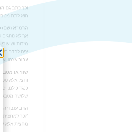
וכך כתב גם
הר
הוא לתת מטבעו
הרמ”א
(שם) כ
אך לא נוהגים כ
מידות ושיעורי 
יפה להדר באופ
עבור עצמו ועב
שווי או מטבע
וחצי, אלא סכו
כנגד כולם, יכ
שלושה מטבעות 
הרב עובדיה י
“זכר למחצית ה
מחצית אלא על