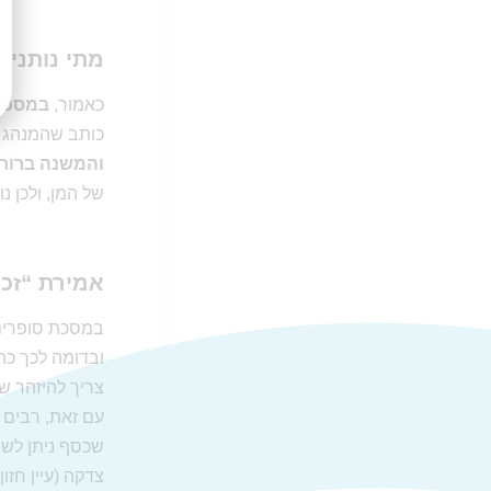
מתי נותנים
כאמור,
במסכת
כותב שהמנהג 
והמשנה ברור
של המן, ולכן נ
אמירת “זכ
במסכת סופרים 
ובדומה לכך כת
צריך להיזהר ש
עם זאת, רבים 
שכסף ניתן לשם
צדקה (עיין חזון