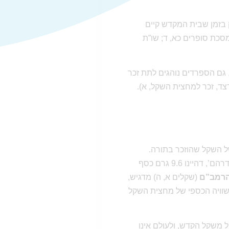
 בזמן שבית המקדש קיים
סכת סופרים כא, ד; שו”ת
 גם הספרדים נוהגים לתת זכר
רצד, זכר למחצית השקל, א).
ל השקל שהוזכר בתורה.
(יו”ד שה, א) עולה שהכוונה היא לכסף טהור במשקל שלושה ‘דרהם’, דהיינו 9.6 גרם כסף
רמב”ם
(שקלים א, ה) מדגיש,
 שוויה הכספי של מחצית השקל
 משקל הקדש, ולעולם אינו