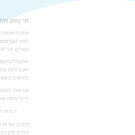
מי נותן מ
התורה אומרת שרק 
כותב
הברטנור
עשרים, וכך פו
אולם לדעת
הר
חובה לתת מחצ
למחצית השקל”
עם זאת, המנהג 
(דרכי משה שם
דכל זה ר
כמו כן, אף על
החיים ס”ק כז).