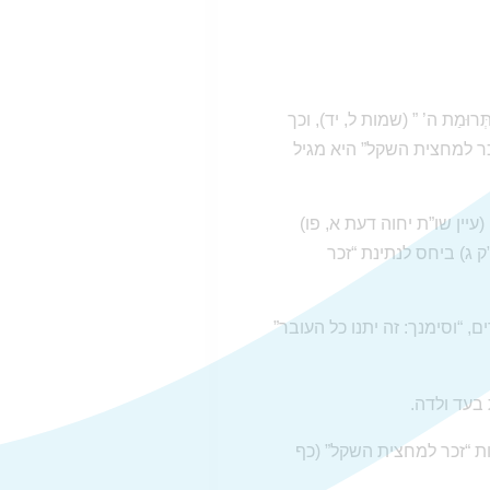
ְרוּמַת ה’ ” (שמות ל, יד), וכך
כר למחצית השקל” היא מגיל
עיין שו”ת יחוה דעת א, פו)
 ג) ביחס לנתינת “זכר
 “וסימנך: זה יתנו כל העובר”
 בעד ולדה.
ות “זכר למחצית השקל” (כף