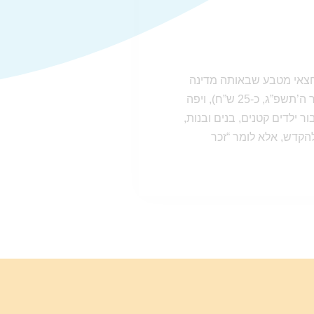
חצאי מטבע שבאותה מדינה
(בישראל: חצי שקל). הספרדים נוהגים לתת סכום השווה לעשרה גרם כסף (כיום, אדר ה’תשפ”ג, כ-25 ש”ח), ויפה
 ילדים קטנים, בנים ובנות,
להקדש, אלא לומר “זכר