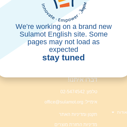
בהשתתפות: נוית סיטבון * נועם לוי * 
תעלומת הספר 
תעלומת הספר 
משימה מיוחדת
הצגה מבית "רצים למשנה", חברים שנקלעי
We're working on a brand new
במהלכה הם מגלים דברים על עצמם, על חב
Sulamot English site. Some
pages may not load as
expected
stay tuned
דברו איתנו!
טלפון: 02-5474542
אימייל: office@sulamot.org
אודות
תקנון ומדיניות האתר
מדיניות החזרת מוצרים