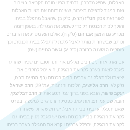
האבלות, שהיא מדרבנן, נדחית מפני חובת הקריאה בציבור.
זאת בניגוד לתפילה בציבור, שאינה דוחה את מצוות האבלות.
לאור זאת פסק
הט”ז
(תרצו, ס”ק ב) שהאבל מתפלל בביתו,
והולך לבית הכנסת רק כדי לשמוע את המגילה. באופן דומה
מכריע גם
המגן אברהם
(ס”ק ח), אולם הוא מסייג את הדברים
וכותב שבשחרית מותר לאבל ללכת להתפלל בבית הכנסת, וכך
פוסקים
המשנה ברורה
(ס”ק יג)
וגשר החיים
(שם).
עם זאת, אחרונים רבים מקלים אף יותר וסוברים שכיוון שהותר
לאבל לצאת בערב לקריאת המגילה, הוא יכול להקדים את
יציאתו ולהתפלל גם ערבית בבית הכנסת (
כף החיים
תרצו,
ס”ק לא;
הרב אלישיב
, הליכות והנהגות, עמ’ 29;
הרב ישראל
יעקב פישר
, הובא בפני ברוך עמ’ תסג אות יז;
הרב דבליצקי
,
הובא שם עמ’ תצ אות עא). כפסיקה זו נוהגים למעשה, בפרט
שאם יתפללו ערבית בבית האבל, יש חשש גדול שיאחרו
לקריאת המגילה בבית הכנסת (ואם יש לאבל מניין בביתו גם
לקריאת המגילה, יתפלל ערבית ויקרא את המגילה בערב בביתו