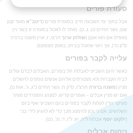
סעודת פורים
אבל בתוך ימי השבעה חייב בסעודת פורים (
ריטב”א
מועד קטן
שם; גשר החיים כג, ג, ט). מותר לו לאכול בסעודה זו בשר ויין
(ואפילו אם הוא אונן) (
שולחן ערוך
תרצו, ז; ועיין משנה ברורה
ס”ק כד), אך ראוי שיאכל בביתו, באופן מצומצם.
עלייה לקבר בפורים
כאשר היום השביעי לאבלות חל בפורים, האבלים לבדם עולים
לבית הקברות ולא מצטרפים אליהם אנשים נוספים להשלים
מניין (
משנה ברורה
תרצ”ו, ס”ק ח; גשר החיים כ”ג, ג’, אות ט),
ואם יש מניין אבלים – אומרים קדיש. למנהג הספרדים מותר
מעיקר הדין לעלות לקבר בפורים ביום השביעי ואף ביום
השלושים, אם כי נכון להימנע מכך כדי לא להגיע לידי בכי
(
ילקוט יוסף
אבלות ל”ה, יא; ל”ו, ד; מ’, כט).
ניחום אבלים