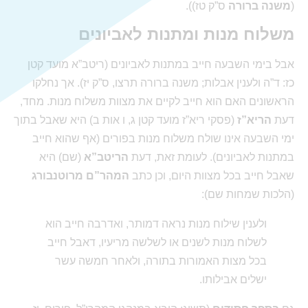
(
משנה ברורה
ס”ק טז)).
משלוח מנות ומתנות לאביונים
אבל בימי השבעה חייב במתנות לאביונים (ריטב”א מועד קטן
כז: ד”ה ולענין אבלות; משנה ברורה תרצו, ס”ק יז). אך נחלקו
הראשונים האם הוא חייב לקיים את מצוות משלוח מנות. מחד,
דעת
הריא”ז
(פסקי ריא”ז מועד קטן ג, ו אות ב) היא שאבל בתוך
ימי השבעה אינו שולח משלוח מנות בפורים (אף שהוא חייב
במתנות לאביונים). לעומת זאת, דעת
הריטב”א
(שם) היא
שאבל חייב בכל מצוות היום, וכן כתב
המהר”ם מרוטנבורג
(הלכות שמחות שם):
ולענין שילוח מנות נראה דמותר, ואדרבה חייב הוא
לשלוח מנות לשנים או לשלשה מריעיו, דאבל חייב
בכל מצות האמורות בתורה, ולאחר חמשה עשר
ישלים אבילותו.